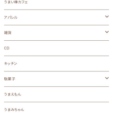
うまい棒カフェ
アパレル
Tシャツ
雑貨
ロングTシャツ
ぬいぐるみ
CD
フーディー
ステッカー
キッチン
スウェット
アクリルスタンド
駄菓子
ソックス
キーホルダー
うまい棒
うまえもん
バッグ・リュック
ストラップ
なつかしの駄菓子
うまみちゃん