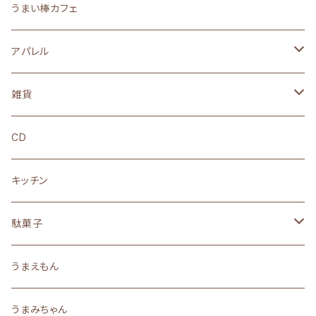
うまい棒カフェ
アパレル
Tシャツ
雑貨
ロングTシャツ
ぬいぐるみ
CD
フーディー
ステッカー
キッチン
スウェット
アクリルスタンド
駄菓子
ソックス
キーホルダー
うまい棒
うまえもん
バッグ・リュック
ストラップ
なつかしの駄菓子
うまみちゃん