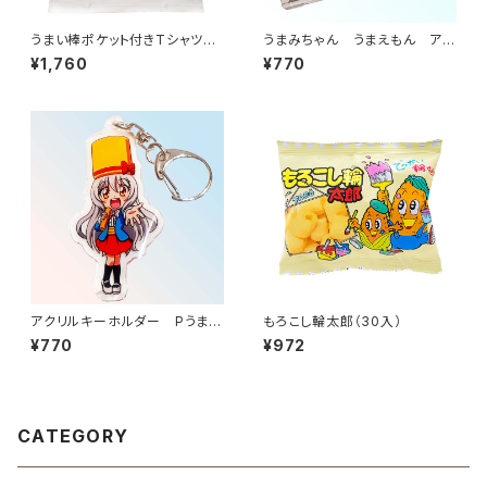
うまい棒ポケット付きTシャツ
うまみちゃん うまえもん アク
ホワイト
リルキーホルダー 飛んでうま
¥1,760
¥770
い棒
アクリルキーホルダー Pうまい
もろこし輪太郎（30入）
棒2 うまみちゃん
¥770
¥972
CATEGORY