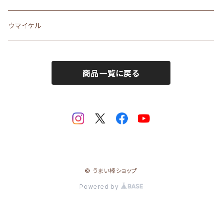
キャップ
缶バッジ
珍味
ウマイケル
ステーショナリー
商品一覧に戻る
マグネット
巾着・ポーチ
ポストカード
タオル
© うまい棒ショップ
シール
Powered by