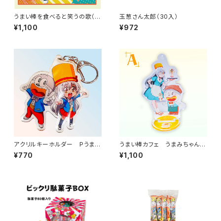
うまい棒を食べると笑うの歌（C
玉葱さん太郎（30入）
D）
¥1,100
¥972
アクリルキーホルダー Pうまい
うまい棒カフェ うまみちゃん
棒2 ピース（うまみちゃん、うま
うまえもん アクリルスタンド
¥770
¥1,100
えもん）
キーホルダー A