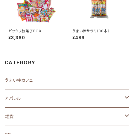
ビックリ駄菓子BOX
うまい棒サラミ（30本）
¥3,360
¥486
CATEGORY
うまい棒カフェ
アパレル
Tシャツ
雑貨