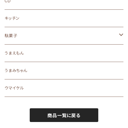
ロングTシャツ
ぬいぐるみ
CD
フーディー
ステッカー
キッチン
スウェット
アクリルスタンド
駄菓子
ソックス
キーホルダー
うまい棒
うまえもん
バッグ・リュック
ストラップ
なつかしの駄菓子
うまみちゃん
キャップ
缶バッジ
珍味
ウマイケル
ステーショナリー
商品一覧に戻る
マグネット
巾着・ポーチ