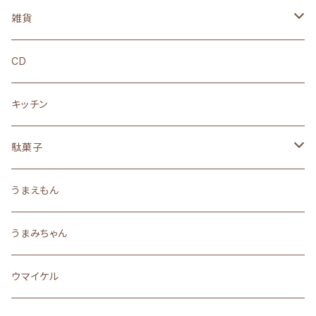
Tシャツ
雑貨
ロングTシャツ
ぬいぐるみ
CD
フーディー
ステッカー
キッチン
スウェット
アクリルスタンド
駄菓子
ソックス
キーホルダー
うまい棒
うまえもん
バッグ・リュック
ストラップ
なつかしの駄菓子
うまみちゃん
キャップ
缶バッジ
珍味
ウマイケル