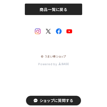
ステーショナリー
商品一覧に戻る
マグネット
巾着・ポーチ
ポストカード
タオル
© うまい棒ショップ
シール
Powered by
ショップに質問する