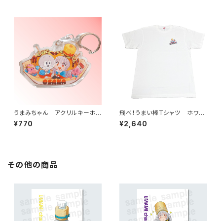
うまみちゃん アクリルキーホル
飛べ！うまい棒Tシャツ ホワイ
ダー 大阪バージョン
ト
¥770
¥2,640
その他の商品